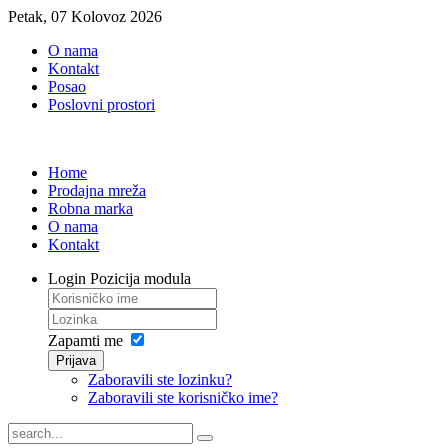
Petak, 07 Kolovoz 2026
O nama
Kontakt
Posao
Poslovni prostori
Home
Prodajna mreža
Robna marka
O nama
Kontakt
Login
Pozicija modula
Zapamti me
Prijava
Zaboravili ste lozinku?
Zaboravili ste korisničko ime?