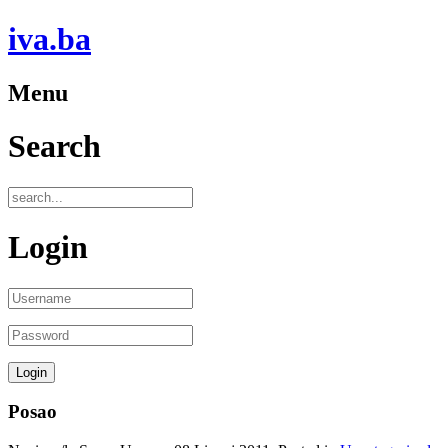
iva.ba
Menu
Search
Login
Posao