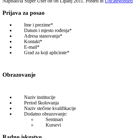
Napisao/la Super User on
08 Lipanj 2011
. Posted in
Uncategorised
Prijava za posao
Ime i prezime*
Datum i mjesto rođenja*
Adresa stanovanja*
Kontakt*
E-mail*
Grad za koji aplicirate*
Obrazovanje
Naziv institucije
Period školovanja
Naziv stečene kvalifikacije
Dodatno obrazovanje:
Seminari
Kursevi
Radno iskustvo