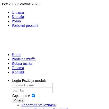
Petak, 07 Kolovoz 2026
O nama
Kontakt
Posao
Poslovni prostori
Home
Prodajna mreža
Robna marka
O nama
Kontakt
Login
Pozicija modula
Zapamti me
Prijava
Zaboravili ste lozinku?