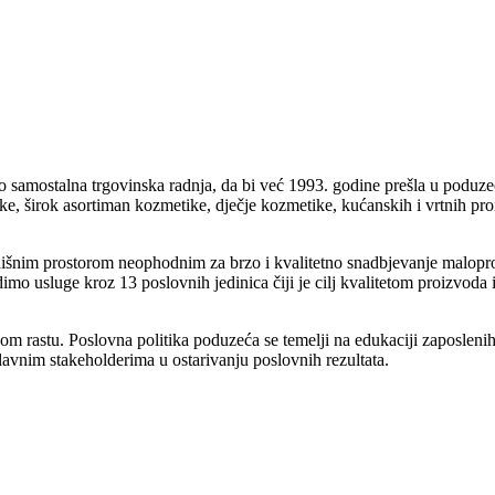
o samostalna trgovinska radnja, da bi već 1993. godine prešla u poduz
e, širok asortiman kozmetike, dječje kozmetike, kućanskih i vrtnih pro
adišnim prostorom neophodnim za brzo i kvalitetno snadbjevanje malopr
mo usluge kroz 13 poslovnih jedinica čiji je cilj kvalitetom proizvoda 
nom rastu. Poslovna politika poduzeća se temelji na edukaciji zaposlenih
lavnim stakeholderima u ostarivanju poslovnih rezultata.