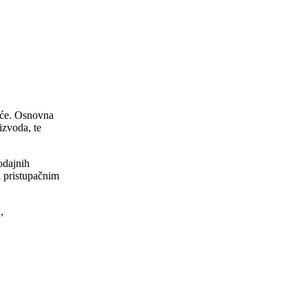
eće. Osnovna
izvoda, te
odajnih
i pristupačnim
,