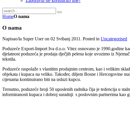
Zaboravili ste korisničko ime?
Home
O nama
O nama
Napisao/la Super User on
02 Svibanj 2011
. Posted in
Uncategorised
Poduzeće Export-Import Iva d.o.o. Vitez osnovano je 1990.godine ka
djelatnost poduzeća je prodaja dječjih pelena koje uvozimo iz Njemačk
tekstila.
Poduzeće raspolaže s vlastitim prodajnim centrom, kao i velikim skl
objekata i kupaca na veliko. Također, diljem Bosne i Hercegovine nudi
cijenama kontinuirano biti na usluzi kupcu.
Trenutno, poduzeće broji 50 uposlenih radnika čija je tedencija u stal
informiranosti kupaca i dobroj suradnji s poslovnim partnerima kao g